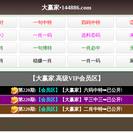
大赢家•144886.com
封
一句中特
四码中特
2
一肖一码
选料⑥码
肖
一句博特
一肖必中
肖
稳赚一肖
一肖一码
【大赢家.高级VIP会员区】
第
220期:
【会员区】
【大赢家】六码中特➥已公开!
第
220期:
【会员区】
【大赢家】平三中三➥已公开!
第
220期:
【会员区】
【大赢家】二肖中特➥已公开!