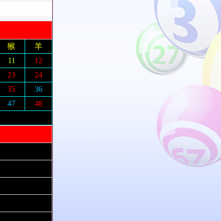
猴
羊
11
12
23
24
35
36
47
48