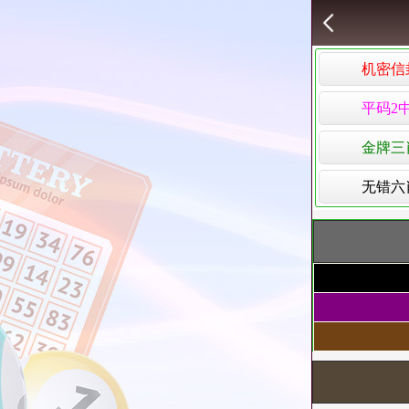
机密信
平码2中
金牌三
无错六