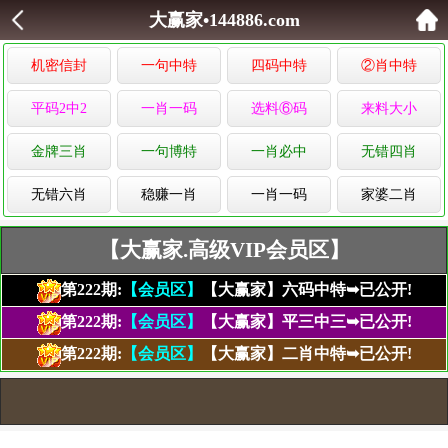
大赢家•144886.com
机密信封
一句中特
四码中特
②肖中特
平码2中2
一肖一码
选料⑥码
来料大小
金牌三肖
一句博特
一肖必中
无错四肖
无错六肖
稳赚一肖
一肖一码
家婆二肖
【大赢家.高级VIP会员区】
第
222期:
【会员区】
【大赢家】六码中特➥已公开!
第
222期:
【会员区】
【大赢家】平三中三➥已公开!
第
222期:
【会员区】
【大赢家】二肖中特➥已公开!