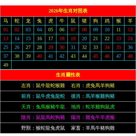
2026年生肖对照表
马
蛇
龙
兔
虎
牛
鼠
猪
狗
鸡
猴
羊
01
02
03
04
05
06
07
08
09
10
11
12
13
14
15
16
17
18
19
20
21
22
23
24
25
26
27
28
29
30
31
32
33
34
35
36
37
38
39
40
41
42
43
44
45
46
47
48
49
生肖屬性表
左肖：鼠牛龍蛇猴雞 右肖：虎兔馬羊狗豬
前肖：鼠牛虎兔龍蛇 後肖：馬羊猴雞狗豬
天肖：兔馬猴豬牛龍 地肖：蛇羊雞狗鼠虎
陰肖：鼠龍馬蛇狗豬 陽肖：雞兔牛羊虎猴
野獸：猴蛇龍兔虎鼠 家畜：羊馬牛豬狗雞