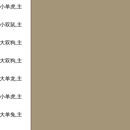
小单虎,主
小双鼠,主
大双狗,主
大双狗,主
大单龙,主
小单虎,主
大单兔,主