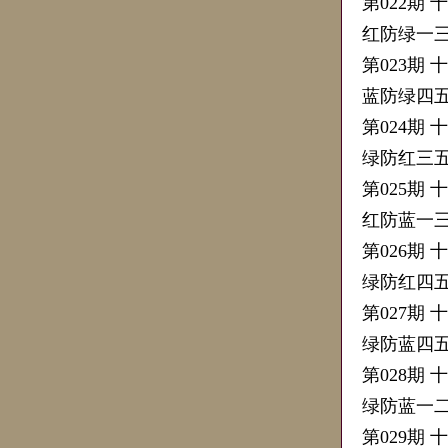
第022期
红防绿一三
第023期
蓝防绿四五
第024期
绿防红三五
第025期
红防蓝一三
第026期
绿防红四五
第027期
绿防蓝四五
第028期
绿防蓝一二
第029期