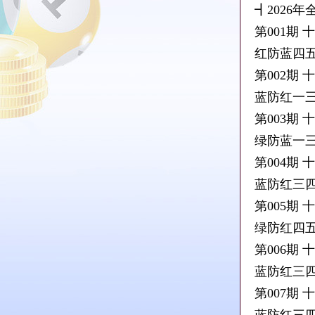
┫2026年
第001期
红防蓝四五
第002期
蓝防红一三
第003期
绿防蓝一三
第004期
蓝防红三四
第005期
绿防红四五
第006期
蓝防红三四
第007期