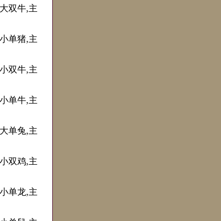
大双牛,主
小单猪,主
小双牛,主
小单牛,主
大单兔,主
小双鸡,主
小单龙,主