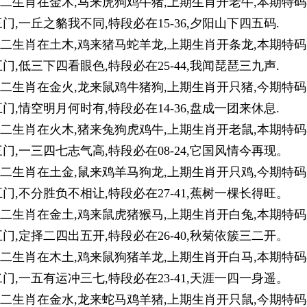
 十二生肖在金木,马来虎狗鸡牛猪,上期生肖开老牛,本期特码
门,一丘之貉我不同,特段必在15-36,夕阳山下四五码.
 十二生肖在土木,鸡来猪马蛇羊龙,上期生肖开条龙,本期特码
门,低三下四看眼色,特段必在25-44,我闻琵琶三九声.
 十二生肖在金火,龙来鼠鸡牛猪狗,上期生肖开只猪,今期特码
门,情空明月何时有,特段必在14-36,盘成一团来休息.
 十二生肖在火木,猪来兔狗虎鸡牛,上期生肖开老鼠,本期特码
门,一三四七志气高,特段必在08-24,它国风情今再现。
 十二生肖在土金,鼠来鸡羊马狗龙,上期生肖开只鸡,今期特码
门,不分胜负不相让,特段必在27-41,蕉树一棵长得旺。
 十二生肖在金土,鸡来鼠虎猪猴马,上期生肖开白兔,本期特码
门,定择二四出五开,特段必在26-40,秋菊依簇三二开。
 十二生肖在木土,鸡来鼠狗猪羊龙,上期生肖开白马,本期特码
门,一五有运冲三七,特段必在23-41,天涯一四一身遥。
 十二生肖在金水,龙来蛇马鸡羊猪,上期生肖开只鼠,今期特码