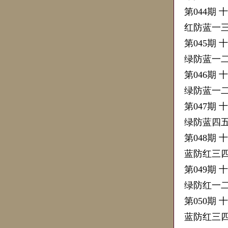
第044期
红防蓝一三
第045期
绿防蓝一二
第046期
绿防蓝一二
第047期
绿防蓝四五
第048期
蓝防红三四
第049期
绿防红一二
第050期
蓝防红三四