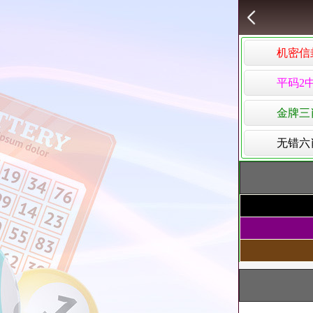
机密信
平码2中
金牌三
无错六