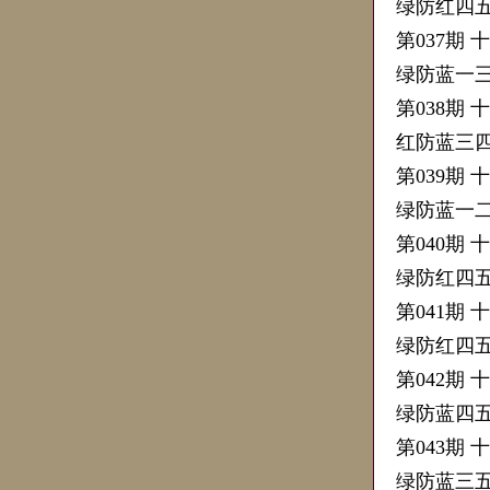
绿防红四五
第037期
绿防蓝一三
第038期
红防蓝三四
第039期
绿防蓝一二
第040期
绿防红四五
第041期
绿防红四五
第042期
绿防蓝四五
第043期
绿防蓝三五