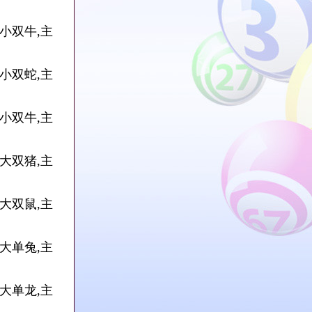
小双牛,主
小双蛇,主
小双牛,主
大双猪,主
大双鼠,主
大单兔,主
大单龙,主