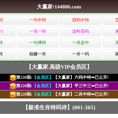
大赢家•144886.com
封
一句中特
四码中特
2
一肖一码
选料⑥码
肖
一句博特
一肖必中
肖
稳赚一肖
一肖一码
【大赢家.高级VIP会员区】
第
220期:
【会员区】
【大赢家】六码中特➥已公开!
第
220期:
【会员区】
【大赢家】平三中三➥已公开!
第
220期:
【会员区】
【大赢家】二肖中特➥已公开!
【极准生肖特码诗】(001-365)