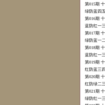
第015期
绿防蓝四五
第016期
蓝防红一三
第017期
绿防蓝一二
第018期
蓝防红一三
第019期
红防蓝三四
第020期
红防绿二三
第021期
绿防红一三