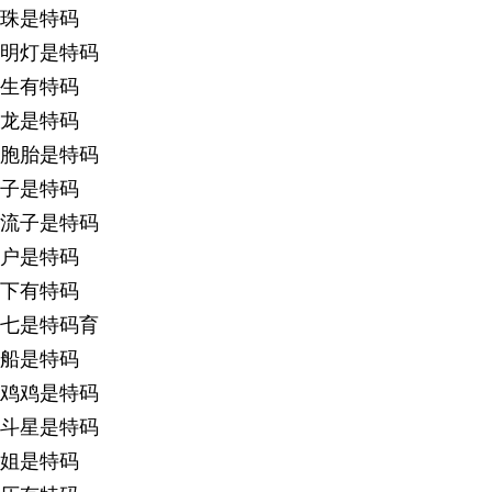
 珍珠是特码
 孔明灯是特码
 医生有特码
 恐龙是特码
 双胞胎是特码
 笛子是特码
 二流子是特码
 窗户是特码
 床下有特码
 神七是特码育
 小船是特码
 小鸡鸡是特码
 北斗星是特码
 小姐是特码