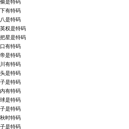
 小偷是特码
 床下有特码
 王八是特码
 曾英权是特码
 扫把星是特码
 路口有特码
 皇帝是特码
 四川有特码
 锁头是特码
 老子是特码
 房内有特码
 地球是特码
 鸽子是特码
 中秋时特码
 瘸子是特码