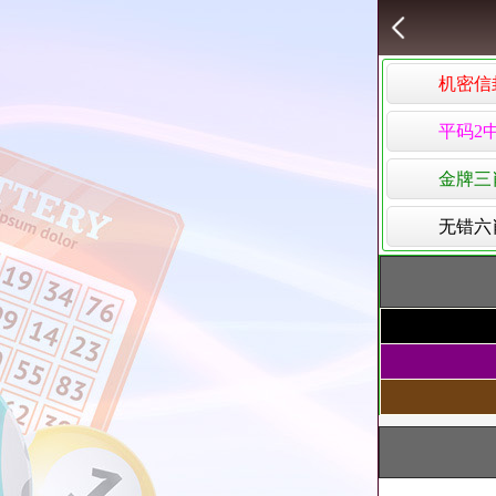
机密信
平码2中
金牌三
无错六