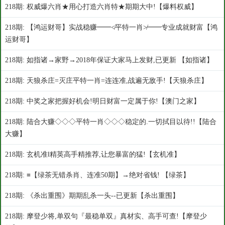
218期: 权威爆六肖★用心打造六肖特★期期大中!【爆料权威】
218期: 【鸿运财哥】实战稳赚━━≮平特一肖≯━━专业成就财富【鸿
运财哥】
218期: 如指诸→家野→2018年保证大家马上发财,已更新 【如指诸】
218期: 天狼杀庄=灭庄平特一肖=连连准,战遍无敌手!【天狼杀庄】
218期: 中奖之家把握好机会!明日财富一定属于你!【澳门之家】
218期: 陆合大赚◇◇◇平特一肖◇◇◇稳定的.一切拭目以待!!【陆合
大赚】
218期: 玄机准‖精英高手精推荐,让您暴富的猛!【玄机准】
218期: ≡【绿茶无错杀肖、连准50期】→绝对省钱! 【绿茶】
218期: 《杀出重围》期期乱杀一头--已更新【杀出重围】
218期: 摩登少将,单双句『最稳单双』真材实、高手可查!【摩登少