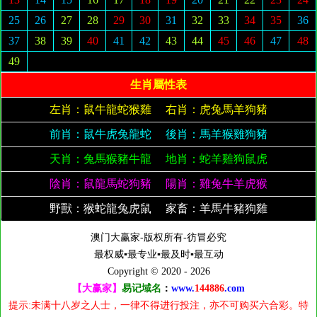
25
26
27
28
29
30
31
32
33
34
35
36
37
38
39
40
41
42
43
44
45
46
47
48
49
生肖屬性表
左肖：鼠牛龍蛇猴雞 右肖：虎兔馬羊狗豬
前肖：鼠牛虎兔龍蛇 後肖：馬羊猴雞狗豬
天肖：兔馬猴豬牛龍 地肖：蛇羊雞狗鼠虎
陰肖：鼠龍馬蛇狗豬 陽肖：雞兔牛羊虎猴
野獸：猴蛇龍兔虎鼠 家畜：羊馬牛豬狗雞
澳门大赢家-版权所有-彷冒必究
最权威▪最专业▪最及时▪最互动
Copyright © 2020 - 2026
【大赢家】
易记域名
：
www.
144886
.com
提示:未满十八岁之人士，一律不得进行投注，亦不可购买六合彩。特