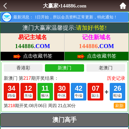
大赢家•144886.com
别提示：8月1日开始，所以会员资料正常更新，特此通知！
最新消息：
澳门大赢家温馨提示:
请加好书签!
易记主域名
记住新域名
144886
.COM
144886
.COM
点击收藏书签
点击收藏书签
澳门高手