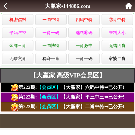
大赢家•144886.com
机密信封
一句中特
四码中特
②肖中特
平码2中2
一肖一码
选料⑥码
来料大小
金牌三肖
一句博特
一肖必中
无错四肖
无错六肖
稳赚一肖
一肖一码
家婆二肖
【大赢家.高级VIP会员区】
第
222期:
【会员区】
【大赢家】六码中特➥已公开!
第
222期:
【会员区】
【大赢家】平三中三➥已公开!
第
222期:
【会员区】
【大赢家】二肖中特➥已公开!