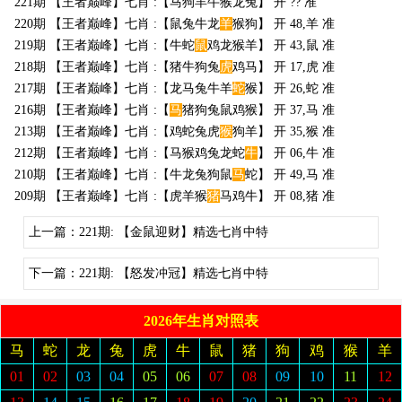
221期 【王者巅峰】七肖 :【马狗羊牛猴龙兔】 开 ?? 准
220期 【王者巅峰】七肖 :【鼠兔牛龙
羊
猴狗】 开 48,羊 准
219期 【王者巅峰】七肖 :【牛蛇
鼠
鸡龙猴羊】 开 43,鼠 准
218期 【王者巅峰】七肖 :【猪牛狗兔
虎
鸡马】 开 17,虎 准
217期 【王者巅峰】七肖 :【龙马兔牛羊
蛇
猴】 开 26,蛇 准
216期 【王者巅峰】七肖 :【
马
猪狗兔鼠鸡猴】 开 37,马 准
213期 【王者巅峰】七肖 :【鸡蛇兔虎
猴
狗羊】 开 35,猴 准
212期 【王者巅峰】七肖 :【马猴鸡兔龙蛇
牛
】 开 06,牛 准
210期 【王者巅峰】七肖 :【牛龙兔狗鼠
马
蛇】 开 49,马 准
209期 【王者巅峰】七肖 :【虎羊猴
猪
马鸡牛】 开 08,猪 准
上一篇：
221期: 【金鼠迎财】精选七肖中特
下一篇：
221期: 【怒发冲冠】精选七肖中特
2026年生肖对照表
马
蛇
龙
兔
虎
牛
鼠
猪
狗
鸡
猴
羊
01
02
03
04
05
06
07
08
09
10
11
12