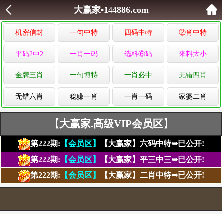
大赢家•144886.com
机密信封
一句中特
四码中特
②肖中特
平码2中2
一肖一码
选料⑥码
来料大小
金牌三肖
一句博特
一肖必中
无错四肖
无错六肖
稳赚一肖
一肖一码
家婆二肖
【大赢家.高级VIP会员区】
第
222期:
【会员区】
【大赢家】六码中特➥已公开!
第
222期:
【会员区】
【大赢家】平三中三➥已公开!
第
222期:
【会员区】
【大赢家】二肖中特➥已公开!