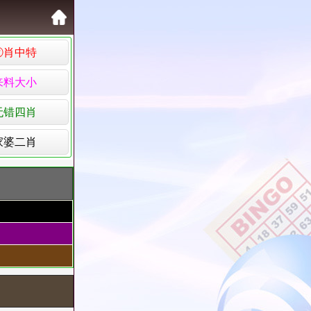
②肖中特
来料大小
无错四肖
家婆二肖