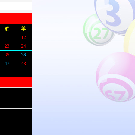
猴
羊
11
12
23
24
35
36
47
48