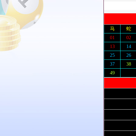
马
蛇
01
02
13
14
25
26
37
38
49