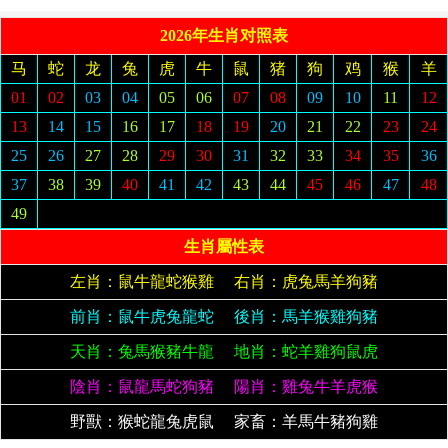
2026年生肖对照表
马
蛇
龙
兔
虎
牛
鼠
猪
狗
鸡
猴
羊
01
02
03
04
05
06
07
08
09
10
11
12
13
14
15
16
17
18
19
20
21
22
23
24
25
26
27
28
29
30
31
32
33
34
35
36
37
38
39
40
41
42
43
44
45
46
47
48
49
生肖屬性表
左肖：鼠牛龍蛇猴雞 右肖：虎兔馬羊狗豬
前肖：鼠牛虎兔龍蛇 後肖：馬羊猴雞狗豬
天肖：兔馬猴豬牛龍 地肖：蛇羊雞狗鼠虎
陰肖：鼠龍馬蛇狗豬 陽肖：雞兔牛羊虎猴
野獸：猴蛇龍兔虎鼠 家畜：羊馬牛豬狗雞