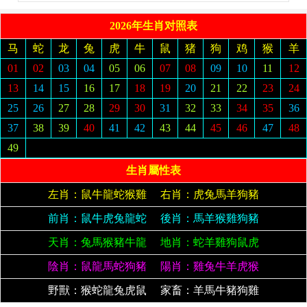
2026年生肖对照表
马
蛇
龙
兔
虎
牛
鼠
猪
狗
鸡
猴
羊
01
02
03
04
05
06
07
08
09
10
11
12
13
14
15
16
17
18
19
20
21
22
23
24
25
26
27
28
29
30
31
32
33
34
35
36
37
38
39
40
41
42
43
44
45
46
47
48
49
生肖屬性表
左肖：鼠牛龍蛇猴雞 右肖：虎兔馬羊狗豬
前肖：鼠牛虎兔龍蛇 後肖：馬羊猴雞狗豬
天肖：兔馬猴豬牛龍 地肖：蛇羊雞狗鼠虎
陰肖：鼠龍馬蛇狗豬 陽肖：雞兔牛羊虎猴
野獸：猴蛇龍兔虎鼠 家畜：羊馬牛豬狗雞