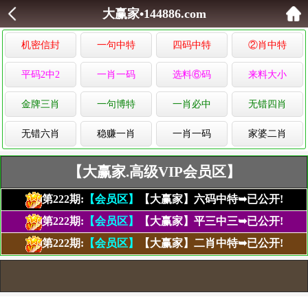
大赢家•144886.com
机密信封
一句中特
四码中特
②肖中特
平码2中2
一肖一码
选料⑥码
来料大小
金牌三肖
一句博特
一肖必中
无错四肖
无错六肖
稳赚一肖
一肖一码
家婆二肖
【大赢家.高级VIP会员区】
第
222期:
【会员区】
【大赢家】六码中特➥已公开!
第
222期:
【会员区】
【大赢家】平三中三➥已公开!
第
222期:
【会员区】
【大赢家】二肖中特➥已公开!