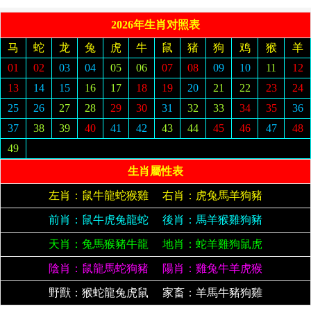
2026年生肖对照表
马
蛇
龙
兔
虎
牛
鼠
猪
狗
鸡
猴
羊
01
02
03
04
05
06
07
08
09
10
11
12
13
14
15
16
17
18
19
20
21
22
23
24
25
26
27
28
29
30
31
32
33
34
35
36
37
38
39
40
41
42
43
44
45
46
47
48
49
生肖屬性表
左肖：鼠牛龍蛇猴雞 右肖：虎兔馬羊狗豬
前肖：鼠牛虎兔龍蛇 後肖：馬羊猴雞狗豬
天肖：兔馬猴豬牛龍 地肖：蛇羊雞狗鼠虎
陰肖：鼠龍馬蛇狗豬 陽肖：雞兔牛羊虎猴
野獸：猴蛇龍兔虎鼠 家畜：羊馬牛豬狗雞