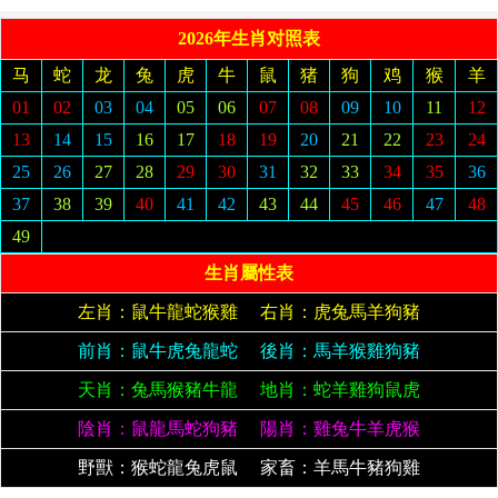
2026年生肖对照表
马
蛇
龙
兔
虎
牛
鼠
猪
狗
鸡
猴
羊
01
02
03
04
05
06
07
08
09
10
11
12
13
14
15
16
17
18
19
20
21
22
23
24
25
26
27
28
29
30
31
32
33
34
35
36
37
38
39
40
41
42
43
44
45
46
47
48
49
生肖屬性表
左肖：鼠牛龍蛇猴雞 右肖：虎兔馬羊狗豬
前肖：鼠牛虎兔龍蛇 後肖：馬羊猴雞狗豬
天肖：兔馬猴豬牛龍 地肖：蛇羊雞狗鼠虎
陰肖：鼠龍馬蛇狗豬 陽肖：雞兔牛羊虎猴
野獸：猴蛇龍兔虎鼠 家畜：羊馬牛豬狗雞