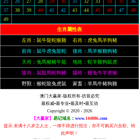
25
26
27
28
29
30
31
32
33
34
35
36
37
38
39
40
41
42
43
44
45
46
47
48
49
生肖屬性表
左肖：鼠牛龍蛇猴雞 右肖：虎兔馬羊狗豬
前肖：鼠牛虎兔龍蛇 後肖：馬羊猴雞狗豬
天肖：兔馬猴豬牛龍 地肖：蛇羊雞狗鼠虎
陰肖：鼠龍馬蛇狗豬 陽肖：雞兔牛羊虎猴
野獸：猴蛇龍兔虎鼠 家畜：羊馬牛豬狗雞
澳门大赢家-版权所有-彷冒必究
最权威▪最专业▪最及时▪最互动
Copyright © 2020 - 2026
【大赢家】
易记域名
：
www.
144886
.com
提示:未满十八岁之人士，一律不得进行投注，亦不可购买六合彩。特
此声明！