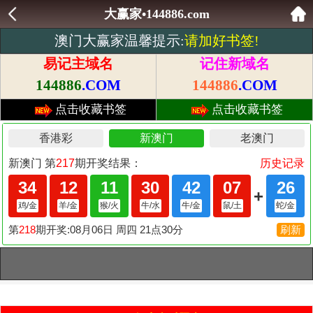
大赢家•144886.com
澳门大赢家温馨提示:
请加好书签!
易记主域名
记住新域名
144886
.COM
144886
.COM
点击收藏书签
点击收藏书签