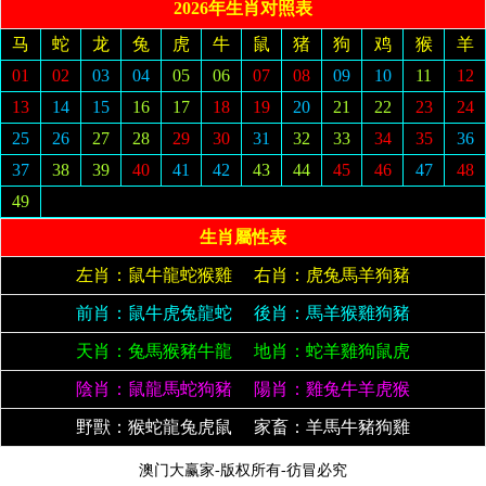
2026年生肖对照表
马
蛇
龙
兔
虎
牛
鼠
猪
狗
鸡
猴
羊
01
02
03
04
05
06
07
08
09
10
11
12
13
14
15
16
17
18
19
20
21
22
23
24
25
26
27
28
29
30
31
32
33
34
35
36
37
38
39
40
41
42
43
44
45
46
47
48
49
生肖屬性表
左肖：鼠牛龍蛇猴雞 右肖：虎兔馬羊狗豬
前肖：鼠牛虎兔龍蛇 後肖：馬羊猴雞狗豬
天肖：兔馬猴豬牛龍 地肖：蛇羊雞狗鼠虎
陰肖：鼠龍馬蛇狗豬 陽肖：雞兔牛羊虎猴
野獸：猴蛇龍兔虎鼠 家畜：羊馬牛豬狗雞
澳门大赢家-版权所有-彷冒必究