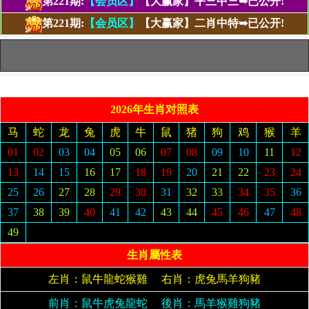
第
221期:
【会员区】
【大赢家】平三中三➥已公开!
第
221期:
【会员区】
【大赢家】二肖中特➥已公开!
2026年生肖对照表
马
蛇
龙
兔
虎
牛
鼠
猪
狗
鸡
猴
羊
01
02
03
04
05
06
07
08
09
10
11
12
13
14
15
16
17
18
19
20
21
22
23
24
25
26
27
28
29
30
31
32
33
34
35
36
37
38
39
40
41
42
43
44
45
46
47
48
49
生肖屬性表
左肖：鼠牛龍蛇猴雞 右肖：虎兔馬羊狗豬
前肖：鼠牛虎兔龍蛇 後肖：馬羊猴雞狗豬