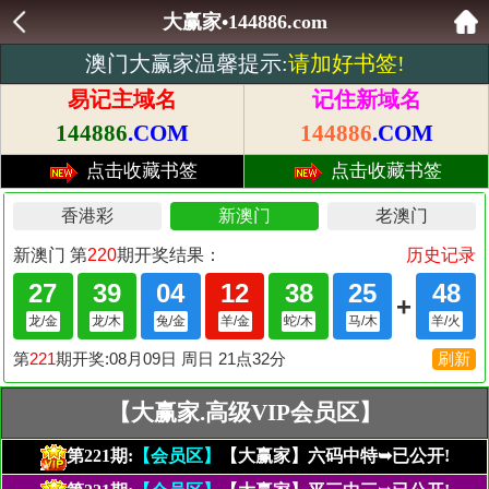
大赢家•144886.com
澳门大赢家温馨提示:
请加好书签!
易记主域名
记住新域名
144886
.COM
144886
.COM
点击收藏书签
点击收藏书签
【大赢家.高级VIP会员区】
第
221期:
【会员区】
【大赢家】六码中特➥已公开!