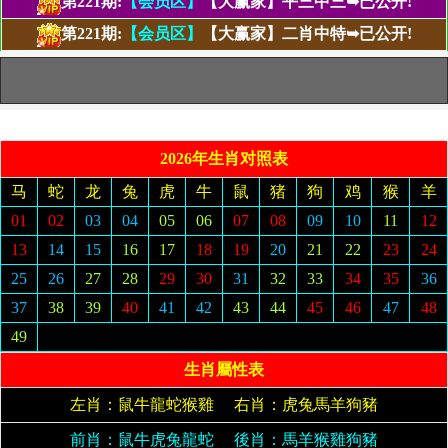
第
221期:
【会员区】
【大赢家】平三中三➥已公开!
第
221期:
【会员区】
【大赢家】二肖中特➥已公开!
2026年生肖对照表
马
蛇
龙
兔
虎
牛
鼠
猪
狗
鸡
猴
羊
01
02
03
04
05
06
07
08
09
10
11
12
13
14
15
16
17
18
19
20
21
22
23
24
25
26
27
28
29
30
31
32
33
34
35
36
37
38
39
40
41
42
43
44
45
46
47
48
49
生肖屬性表
左肖：鼠牛龍蛇猴雞 右肖：虎兔馬羊狗豬
前肖：鼠牛虎兔龍蛇 後肖：馬羊猴雞狗豬